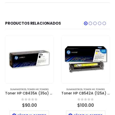
PRODUCTOS RELACIONADOS
SUMINISTROS
,
TONER HP
,
TONERS
SUMINISTROS
,
TONER HP
,
TONERS
Toner HP CB435A (35a) para LaserJet P1005 y P1006
Toner HP CB542A (125A) Yellow
0
out of 5
0
out of 5
$
90.00
$
100.00