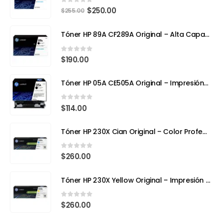
0
out of 5
$
250.00
$
255.00
Tóner HP 89A CF289A Original – Alta Capacidad para Impresoras Empresariales
0
out of 5
$
190.00
Tóner HP 05A CE505A Original – Impresión Profesional para tu HP LaserJet
0
out of 5
$
114.00
Tóner HP 230X Cian Original – Color Profesional y Máximo Rendimiento con Tecnología TerraJet
0
out of 5
$
260.00
Tóner HP 230X Yellow Original – Impresión Láser a Todo Color con Eficiencia y Precisión
0
out of 5
$
260.00