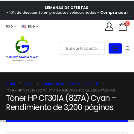
SEMANAS DE OFERTAS
- 10% de descuento en productos seleccionados -
Compra aquí
0
USD
ENG
HOME
SHOP
SUMINISTROS
,
TONERS
,
TONER HP
TÓNER HP CF301A (827A) CYAN – RENDIMIENTO DE 3,200 PÁGINAS
Tóner HP CF301A (827A) Cyan –
Rendimiento de 3,200 páginas