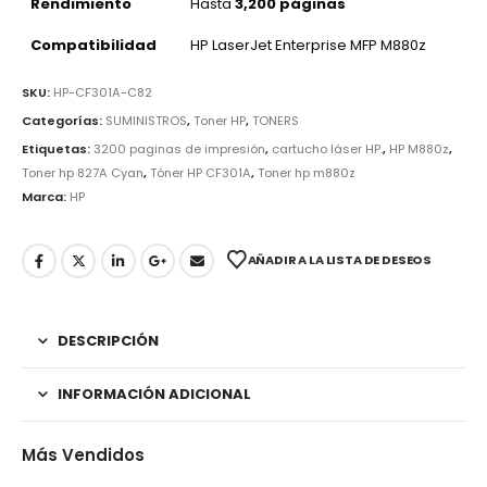
Rendimiento
Hasta
3,200 páginas
Compatibilidad
HP LaserJet Enterprise MFP M880z
SKU:
HP-CF301A-C82
Categorías:
SUMINISTROS
,
Toner HP
,
TONERS
Etiquetas:
3200 paginas de impresión
,
cartucho láser HP.
,
HP M880z
,
Toner hp 827A Cyan
,
Tóner HP CF301A
,
Toner hp m880z
Marca:
HP
AÑADIR A LA LISTA DE DESEOS
DESCRIPCIÓN
INFORMACIÓN ADICIONAL
Más Vendidos