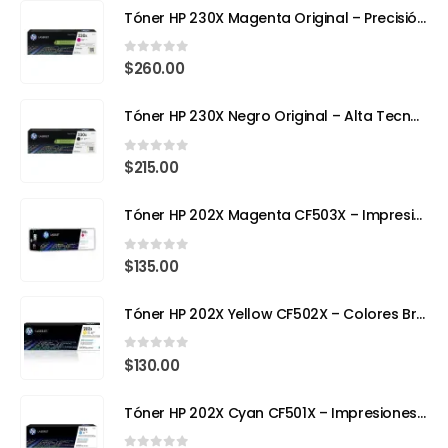
Tóner HP 230X Magenta Original – Precisión, Color y Tecnología Avanzada
0
out of 5
$
260.00
Tóner HP 230X Negro Original – Alta Tecnología, Máximo Rendimiento
0
out of 5
$
215.00
Tóner HP 202X Magenta CF503X – Impresión con Color y Precisión Profesional
0
out of 5
$
135.00
Tóner HP 202X Yellow CF502X – Colores Brillantes, Calidad Profesional
0
out of 5
$
130.00
Tóner HP 202X Cyan CF501X – Impresiones Vivas y de Alta Precisión