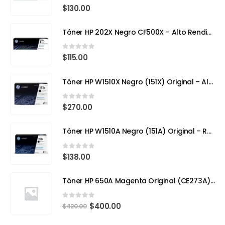
0
out of 5
$
130.00
Tóner HP 202X Negro CF500X – Alto Rendimiento para Impresoras Láser a Color
0
out of 5
$
115.00
Tóner HP W1510X Negro (151X) Original – Alto Rendimiento para HP LaserJet Pro
0
out of 5
$
270.00
Tóner HP W1510A Negro (151A) Original – Rendimiento Eficiente para tu HP LaserJet Pro 4103fdw
0
out of 5
$
138.00
Tóner HP 650A Magenta Original (CE273A) – Calidad Profesional y Rendimiento Superior
0
out of 5
$
400.00
$
420.00