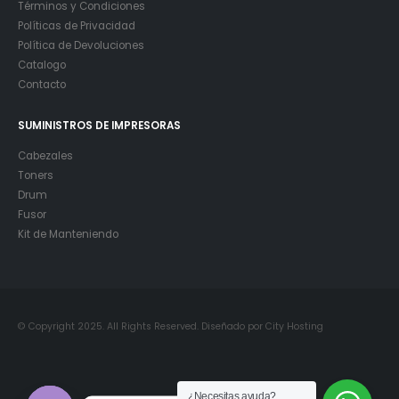
Términos y Condiciones
Políticas de Privacidad
Política de Devoluciones
Catalogo
Contacto
SUMINISTROS DE IMPRESORAS
Cabezales
Toners
Drum
Fusor
Kit de Manteniendo
© Copyright 2025. All Rights Reserved. Diseñado por City Hosting
¿Necesitas ayuda?