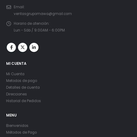
Email:
ventasgrupomawa@gmail.com
Horario de atención:
Lun - Sáb / 9:00AM - 6:00PM
MI CUENTA
Mi Cuenta
Metodos de pago
Detalles de cuenta
Direcciones
Historial de Pedidos
MENU
Bienvenidos
Métodos de Pago