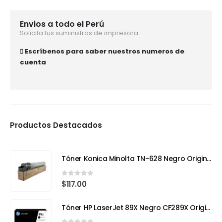
Envios a todo el Perú
Solicita tus suministros de impresora
Escríbenos para saber nuestros numeros de
cuenta
Productos Destacados
Tóner Konica Minolta TN-628 Negro Original – Compatible con Bizhub 650i (Rendimiento 24,000 páginas)
0
out of 5
$
117.00
Tóner HP LaserJet 89X Negro CF289X Original | Alto Rendimiento para Impresiones Profesionales