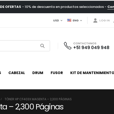
DE OFERTAS
- 10% de descuento en productos seleccionados -
Co
USD
ENG
LOG IN
CONTACTANOS
+51 949 049 948
S
CABEZAL
DRUM
FUSOR
KIT DE MANTENIMIENT
TÓNER HP CF403X MAGENTA – 2,300 PÁGINAS
a – 2,300 Páginas