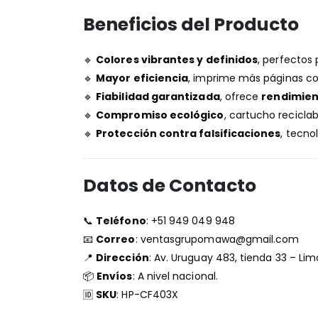
Beneficios del Producto
🔹
Colores vibrantes y definidos
, perfectos
🔹
Mayor eficiencia
, imprime más páginas co
🔹
Fiabilidad garantizada
, ofrece
rendimien
🔹
Compromiso ecológico
, cartucho recicla
🔹
Protección contra falsificaciones
, tecno
Datos de Contacto
📞
Teléfono
: +51 949 049 948
📧
Correo
:
ventasgrupomawa@gmail.com
📍
Dirección
: Av. Uruguay 483, tienda 33 – Lim
📦
Envíos
: A nivel nacional.
🆔
SKU
: HP-CF403X