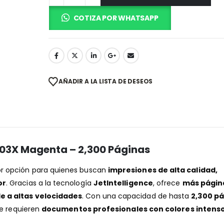
COTIZA POR WHATSAPP
AÑADIR A LA LISTA DE DESEOS
03X Magenta – 2,300 Páginas
or opción para quienes buscan
impresiones de alta calidad,
or
. Gracias a la tecnología
JetIntelligence
, ofrece
más págin
e a altas velocidades
. Con una capacidad de hasta
2,300 p
ue requieren
documentos profesionales con colores intens