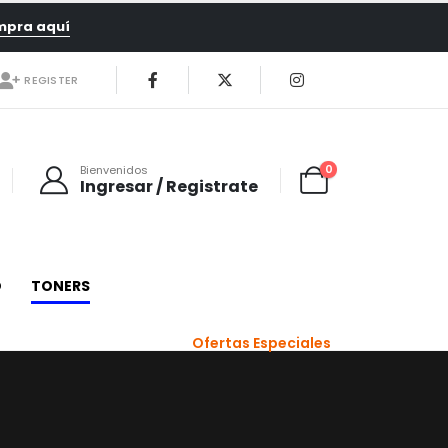
mpra aquí
REGISTER
0
Bienvenidos
Ingresar / Registrate
O
TONERS
Ofertas Especiales