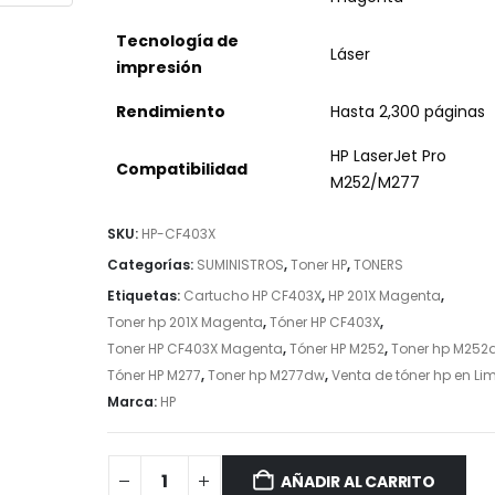
Tecnología de
Láser
impresión
Rendimiento
Hasta 2,300 páginas
HP LaserJet Pro
Compatibilidad
M252/M277
SKU:
HP-CF403X
Categorías:
SUMINISTROS
,
Toner HP
,
TONERS
Etiquetas:
Cartucho HP CF403X
,
HP 201X Magenta
,
Toner hp 201X Magenta
,
Tóner HP CF403X
,
Toner HP CF403X Magenta
,
Tóner HP M252
,
Toner hp M252
Tóner HP M277
,
Toner hp M277dw
,
Venta de tóner hp en Li
Marca:
HP
AÑADIR AL CARRITO