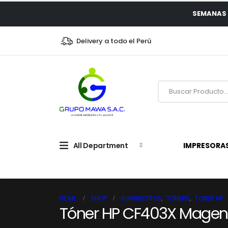
SEMANAS 
Delivery a todo el Perú
All Department
IMPRESORA
HOME
SHOP
SUMINISTROS
,
TONERS
,
TONER HP
Tóner HP CF403X Magent