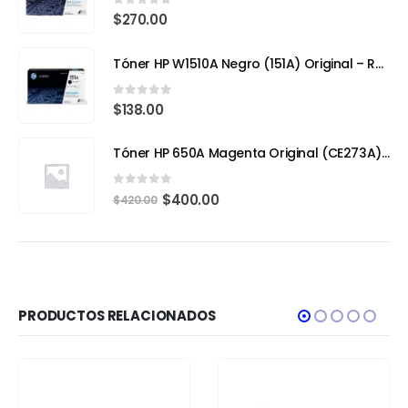
0
out of 5
$
270.00
Tóner HP W1510A Negro (151A) Original – Rendimiento Eficiente para tu HP LaserJet Pro 4103fdw
0
out of 5
$
138.00
Tóner HP 650A Magenta Original (CE273A) – Calidad Profesional y Rendimiento Superior
0
out of 5
$
400.00
$
420.00
PRODUCTOS RELACIONADOS