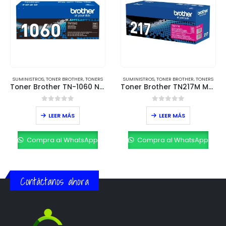
UMINISTROS
,
TONER BROTHER
,
TONERS
SUMINISTROS
,
TONER BROTHER
,
TONERS
SUM
Toner Brother TN-1060 Negro – Rendimiento de 1,000 páginas
Toner Brother TN217M Magenta – Rendimiento de 2,300 páginas
0
out of 5
0
out of 5
LEER MÁS
LEER MÁS
Compra al WhatsApp
Compra al WhatsApp
Contáctanos ahora