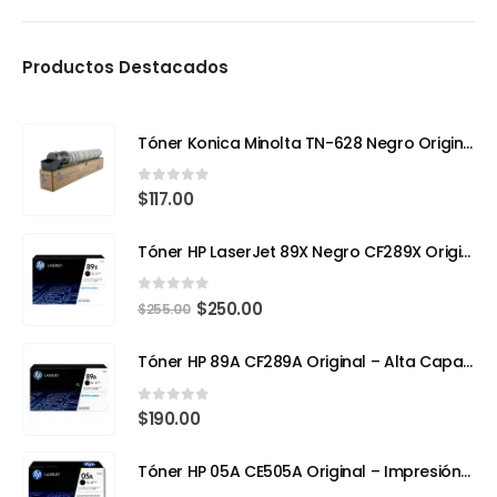
Productos Destacados
Tóner Konica Minolta TN-628 Negro Original – Compatible con Bizhub 650i (Rendimiento 24,000 páginas)
0
out of 5
$
117.00
Tóner HP LaserJet 89X Negro CF289X Original | Alto Rendimiento para Impresiones Profesionales
0
out of 5
$
250.00
$
255.00
Tóner HP 89A CF289A Original – Alta Capacidad para Impresoras Empresariales
0
out of 5
$
190.00
Tóner HP 05A CE505A Original – Impresión Profesional para tu HP LaserJet