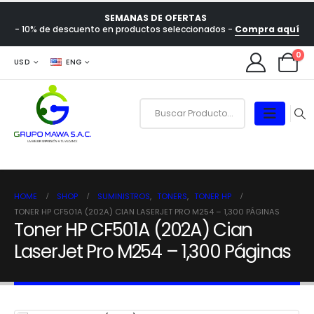
SEMANAS DE OFERTAS
- 10% de descuento en productos seleccionados -
Compra aquí
0
USD
ENG
HOME
SHOP
SUMINISTROS
,
TONERS
,
TONER HP
TONER HP CF501A (202A) CIAN LASERJET PRO M254 – 1,300 PÁGINAS
Toner HP CF501A (202A) Cian
LaserJet Pro M254 – 1,300 Páginas