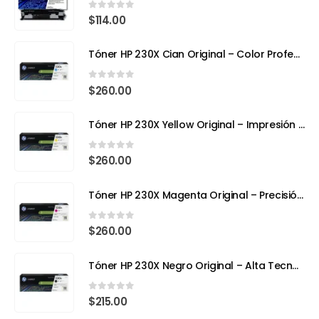
0
out of 5
$
114.00
Tóner HP 230X Cian Original – Color Profesional y Máximo Rendimiento con Tecnología TerraJet
0
out of 5
$
260.00
Tóner HP 230X Yellow Original – Impresión Láser a Todo Color con Eficiencia y Precisión
0
out of 5
$
260.00
Tóner HP 230X Magenta Original – Precisión, Color y Tecnología Avanzada
0
out of 5
$
260.00
Tóner HP 230X Negro Original – Alta Tecnología, Máximo Rendimiento
0
out of 5
$
215.00