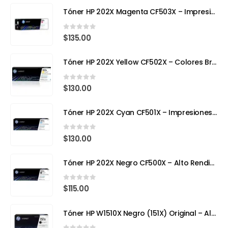
Tóner HP 202X Magenta CF503X – Impresión con Color y Precisión Profesional
0
out of 5
$
135.00
Tóner HP 202X Yellow CF502X – Colores Brillantes, Calidad Profesional
0
out of 5
$
130.00
Tóner HP 202X Cyan CF501X – Impresiones Vivas y de Alta Precisión
0
out of 5
$
130.00
Tóner HP 202X Negro CF500X – Alto Rendimiento para Impresoras Láser a Color
0
out of 5
$
115.00
Tóner HP W1510X Negro (151X) Original – Alto Rendimiento para HP LaserJet Pro