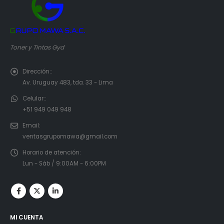
Toner y Tintas Gyd
Dirección::
Av. Uruguay 483, tda. 33 - Lima
Celular::
+51 949 049 948
Email:
ventasgrupomawa@gmail.com
Horario de atención:
Lun - Sáb / 9:00AM - 6:00PM
MI CUENTA