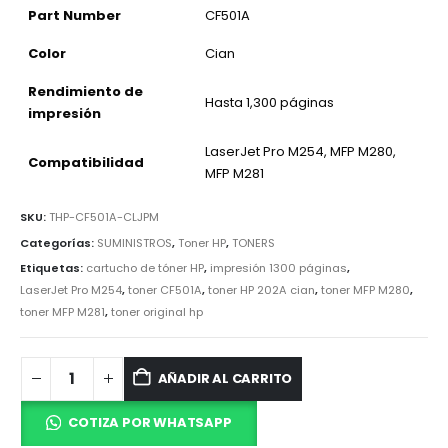
Part Number
CF501A
Color
Cian
Rendimiento de
Hasta 1,300 páginas
impresión
LaserJet Pro M254, MFP M280,
Compatibilidad
MFP M281
SKU:
THP-CF501A-CLJPM
Categorías:
SUMINISTROS
,
Toner HP
,
TONERS
Etiquetas:
cartucho de tóner HP
,
impresión 1300 páginas
,
LaserJet Pro M254
,
toner CF501A
,
toner HP 202A cian
,
toner MFP M280
,
toner MFP M281
,
toner original hp
AÑADIR AL CARRITO
COTIZA POR WHATSAPP