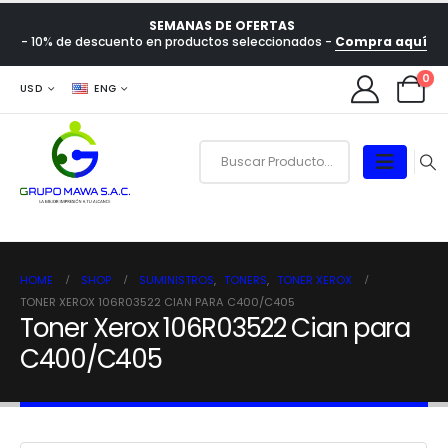
SEMANAS DE OFERTAS
- 10% de descuento en productos seleccionados -
Compra aquí
0
USD
ENG
HOME
SHOP
SUMINISTROS
,
TONERS
,
TONER XEROX
TONER XEROX 106R03522 CIAN PARA C400/C405
Toner Xerox 106R03522 Cian para
C400/C405