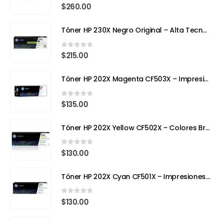
0
out of 5
$
260.00
Tóner HP 230X Negro Original – Alta Tecnología, Máximo Rendimiento
0
out of 5
$
215.00
Tóner HP 202X Magenta CF503X – Impresión con Color y Precisión Profesional
0
out of 5
$
135.00
Tóner HP 202X Yellow CF502X – Colores Brillantes, Calidad Profesional
0
out of 5
$
130.00
Tóner HP 202X Cyan CF501X – Impresiones Vivas y de Alta Precisión
0
out of 5
$
130.00