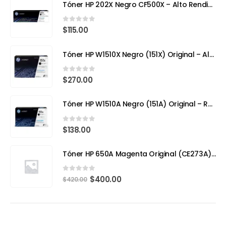
Tóner HP 202X Negro CF500X – Alto Rendimiento para Impresoras Láser a Color
0
out of 5
$
115.00
Tóner HP W1510X Negro (151X) Original – Alto Rendimiento para HP LaserJet Pro
0
out of 5
$
270.00
Tóner HP W1510A Negro (151A) Original – Rendimiento Eficiente para tu HP LaserJet Pro 4103fdw
0
out of 5
$
138.00
Tóner HP 650A Magenta Original (CE273A) – Calidad Profesional y Rendimiento Superior
0
out of 5
$
400.00
$
420.00