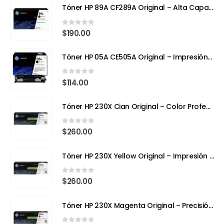
Tóner HP 89A CF289A Original – Alta Capacidad para Impresoras Empresariales
0
out of 5
$
190.00
Tóner HP 05A CE505A Original – Impresión Profesional para tu HP LaserJet
0
out of 5
$
114.00
Tóner HP 230X Cian Original – Color Profesional y Máximo Rendimiento con Tecnología TerraJet
0
out of 5
$
260.00
Tóner HP 230X Yellow Original – Impresión Láser a Todo Color con Eficiencia y Precisión
0
out of 5
$
260.00
Tóner HP 230X Magenta Original – Precisión, Color y Tecnología Avanzada