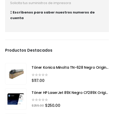
Solicita tus suministros de impresora
Escríbenos para saber nuestros numeros de
cuenta
Productos Destacados
Tóner Konica Minolta TN-628 Negro Original – Compatible con Bizhub 650i (Rendimiento 24,000 páginas)
0
out of 5
$
117.00
Tóner HP LaserJet 89X Negro CF289X Original | Alto Rendimiento para Impresiones Profesionales
0
out of 5
$
250.00
$
255.00