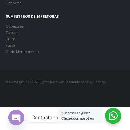
Contacto
SUMINISTROS DE IMPRESORAS
Cabezales
Toners
Drum
Fusor
Kit de Manteniendo
© Copyright 2025. All Rights Reserved. Diseñado por City Hosting
¿Necesitas ayuda?
Contactanos
Chatea con nosotros
Open chaty