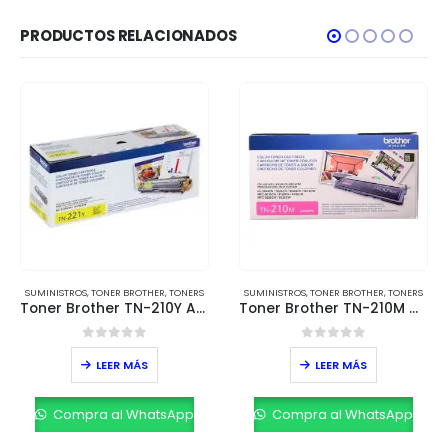
PRODUCTOS RELACIONADOS
SUMINISTROS
,
TONER BROTHER
,
TONERS
SUMINISTROS
,
TONER BROTHER
,
TONERS
Toner Brother TN-210Y Amarillo – Rendimiento de 2,500 páginas
Toner Brother TN-210M Magenta – Rendimiento de 1,400 páginas
0
out of 5
0
out of 5
LEER MÁS
LEER MÁS
Compra al WhatsApp
Compra al WhatsApp