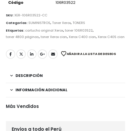
Código
106R03522
SKU:
XER-106R03522-CC
Categorías:
SUMINISTROS
,
Toner Xerox
,
TONERS
Etiquetas:
cartucho original Xerox
,
toner 106R03522
,
toner 4800 páginas
,
toner Xerox cian
,
Xerox C400 cian
,
Xerox C405 cian
AÑADIR A LA LISTA DE DESEOS
DESCRIPCIÓN
INFORMACIÓN ADICIONAL
Más Vendidos
Envios a todo el Perú