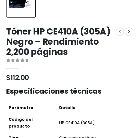
Tóner HP CE410A (305A)
Negro – Rendimiento
2,200 páginas
0
out of 5
$
112.00
Especificaciones técnicas
Parámetro
Detalle
Código del
HP CE410A (305A)
producto
Tipo
Cartucho de tóner