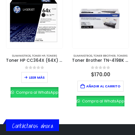
SUMINISTROS
,
TONER HP
,
TONERS
SUMINISTROS
,
TONER BROTHER
,
TONERS
Toner HP CC364X (64X) Negro – Rendimiento 24,000 páginas
Toner Brother TN-419BK Negro – Rendimiento de 9,000 páginas
0
out of 5
0
out of 5
$
170.00
LEER MÁS
AÑADIR AL CARRITO
Compra al WhatsApp
Compra al WhatsApp
Contáctanos ahora