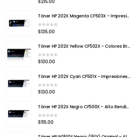
$
215.00
Tóner HP 202X Magenta CF503X – Impresión con Color y Precisión Profesional
0
out of 5
$
135.00
Tóner HP 202X Yellow CF502X – Colores Brillantes, Calidad Profesional
0
out of 5
$
130.00
Tóner HP 202X Cyan CF501X – Impresiones Vivas y de Alta Precisión
0
out of 5
$
130.00
Tóner HP 202X Negro CF500X – Alto Rendimiento para Impresoras Láser a Color
0
out of 5
$
115.00
Tóner HP W1510X Negro (151X) Original – Alto Rendimiento para HP LaserJet Pro