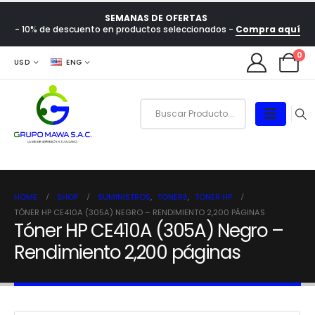
SEMANAS DE OFERTAS
- 10% de descuento en productos seleccionados -
Compra aquí
0
USD
ENG
HOME
SHOP
SUMINISTROS
,
TONERS
,
TONER HP
TÓNER HP CE410A (305A) NEGRO – RENDIMIENTO 2,200 PÁGINAS
Tóner HP CE410A (305A) Negro –
Rendimiento 2,200 páginas