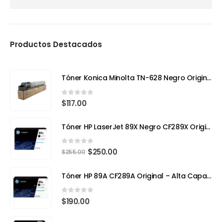
Productos Destacados
Tóner Konica Minolta TN-628 Negro Original – Compatible con Bizhub 650i (Rendimiento 24,000 páginas)
0
out of 5
$
117.00
Tóner HP LaserJet 89X Negro CF289X Original | Alto Rendimiento para Impresiones Profesionales
0
out of 5
$
250.00
$
255.00
Tóner HP 89A CF289A Original – Alta Capacidad para Impresoras Empresariales
0
out of 5
$
190.00