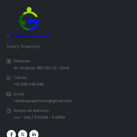
Toner y Tintas Gyd
Dirección::
Av. Uruguay 483, tda. 33 - Lima
Celular::
+51 949 049 948
Email:
ventasgrupomawa@gmail.com
Horario de atención:
Lun - Sáb / 9:00AM - 6:00PM