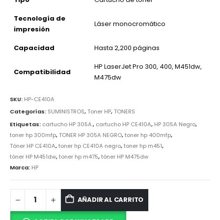
Tecnología de
Láser monocromático
impresión
Capacidad
Hasta 2,200 páginas
HP LaserJet Pro 300, 400, M451dw,
Compatibilidad
M475dw
SKU:
HP-CE410A
Categorías:
SUMINISTROS
,
Toner HP
,
TONERS
Etiquetas:
cartucho HP 305A.
,
cartucho HP CE410A
,
HP 305A Negro
,
toner hp 300mfp
,
TONER HP 305A NEGRO
,
toner hp 400mfp
,
Tóner HP CE410A
,
toner hp CE410A negro
,
toner hp m451
,
tóner HP M451dw
,
toner hp m475
,
tóner HP M475dw
Marca:
HP
AÑADIR AL CARRITO