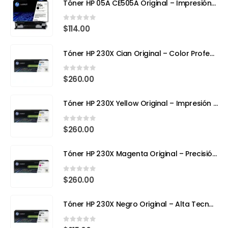
Tóner HP 05A CE505A Original – Impresión Profesional para tu HP LaserJet
0
out of 5
$
114.00
Tóner HP 230X Cian Original – Color Profesional y Máximo Rendimiento con Tecnología TerraJet
0
out of 5
$
260.00
Tóner HP 230X Yellow Original – Impresión Láser a Todo Color con Eficiencia y Precisión
0
out of 5
$
260.00
Tóner HP 230X Magenta Original – Precisión, Color y Tecnología Avanzada
0
out of 5
$
260.00
Tóner HP 230X Negro Original – Alta Tecnología, Máximo Rendimiento
0
out of 5