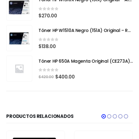
0
out of 5
$
270.00
Tóner HP W1510A Negro (151A) Original – Rendimiento Eficiente para tu HP LaserJet Pro 4103fdw
0
out of 5
$
138.00
Tóner HP 650A Magenta Original (CE273A) – Calidad Profesional y Rendimiento Superior
0
out of 5
$
400.00
$
420.00
PRODUCTOS RELACIONADOS