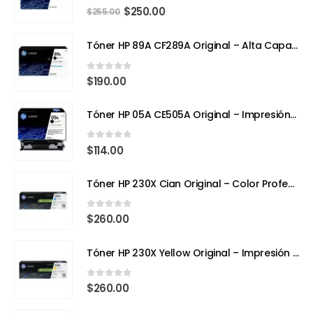
0
out of 5
$
250.00
$
255.00
Tóner HP 89A CF289A Original – Alta Capacidad para Impresoras Empresariales
0
out of 5
$
190.00
Tóner HP 05A CE505A Original – Impresión Profesional para tu HP LaserJet
0
out of 5
$
114.00
Tóner HP 230X Cian Original – Color Profesional y Máximo Rendimiento con Tecnología TerraJet
0
out of 5
$
260.00
Tóner HP 230X Yellow Original – Impresión Láser a Todo Color con Eficiencia y Precisión
0
out of 5
$
260.00