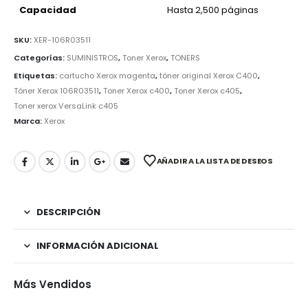
Capacidad
Hasta 2,500 páginas
SKU:
XER-106R03511
Categorías:
SUMINISTROS
,
Toner Xerox
,
TONERS
Etiquetas:
cartucho Xerox magenta
,
tóner original Xerox C400
,
Tóner Xerox 106R03511
,
Toner Xerox c400
,
Toner Xerox c405
,
Toner xerox VersaLink c405
Marca:
Xerox
AÑADIR A LA LISTA DE DESEOS
DESCRIPCIÓN
INFORMACIÓN ADICIONAL
Más Vendidos