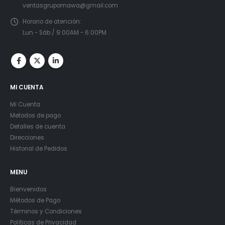
ventasgrupomawa@gmail.com
Horario de atención:
Lun - Sáb / 9:00AM - 6:00PM
MI CUENTA
Mi Cuenta
Metodos de pago
Detalles de cuenta
Direcciones
Historial de Pedidos
MENU
Bienvenidos
Métodos de Pago
Términos y Condiciones
Políticas de Privacidad