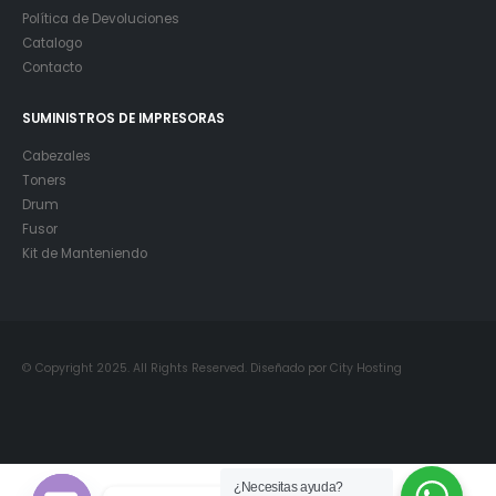
Política de Devoluciones
Catalogo
Contacto
SUMINISTROS DE IMPRESORAS
Cabezales
Toners
Drum
Fusor
Kit de Manteniendo
© Copyright 2025. All Rights Reserved. Diseñado por City Hosting
¿Necesitas ayuda?