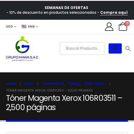
SEMANAS DE OFERTAS
- 10% de descuento en productos seleccionados -
Compra aquí
0
USD
ENG
HOME
SHOP
SUMINISTROS
,
TONERS
,
TONER XEROX
TÓNER MAGENTA XEROX 106R03511 – 2,500 PÁGINAS
Tóner Magenta Xerox 106R03511 –
2,500 páginas