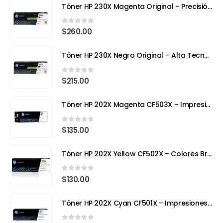
Tóner HP 230X Magenta Original – Precisión, Color y Tecnología Avanzada
0
out of 5
$
260.00
Tóner HP 230X Negro Original – Alta Tecnología, Máximo Rendimiento
0
out of 5
$
215.00
Tóner HP 202X Magenta CF503X – Impresión con Color y Precisión Profesional
0
out of 5
$
135.00
Tóner HP 202X Yellow CF502X – Colores Brillantes, Calidad Profesional
0
out of 5
$
130.00
Tóner HP 202X Cyan CF501X – Impresiones Vivas y de Alta Precisión