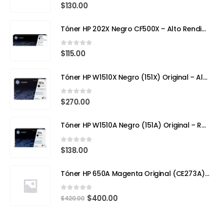
0
out of 5
$
130.00
Tóner HP 202X Negro CF500X – Alto Rendimiento para Impresoras Láser a Color
0
out of 5
$
115.00
Tóner HP W1510X Negro (151X) Original – Alto Rendimiento para HP LaserJet Pro
0
out of 5
$
270.00
Tóner HP W1510A Negro (151A) Original – Rendimiento Eficiente para tu HP LaserJet Pro 4103fdw
0
out of 5
$
138.00
Tóner HP 650A Magenta Original (CE273A) – Calidad Profesional y Rendimiento Superior
0
out of 5
$
400.00
$
420.00