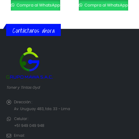
Compra al WhatsApp
Compra al WhatsApp
Contáctanos ahora
Toner y Tintas Gyd
Dirección::
Av. Uruguay 483, tda. 33 - Lima
Celular::
+51 949 049 948
Email: