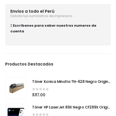
Envios a todo el Perú
Solicita tus suministros de impresora
Escríbenos para saber nuestros numeros de
cuenta
Productos Destacados
Tóner Konica Minolta TN-628 Negro Original – Compatible con Bizhub 650i (Rendimiento 24,000 páginas)
0
out of 5
$
117.00
Tóner HP LaserJet 89X Negro CF289X Original | Alto Rendimiento para Impresiones Profesionales