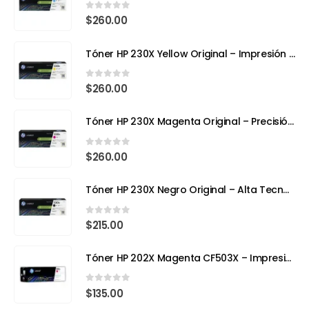
0
out of 5
$
260.00
Tóner HP 230X Yellow Original – Impresión Láser a Todo Color con Eficiencia y Precisión
0
out of 5
$
260.00
Tóner HP 230X Magenta Original – Precisión, Color y Tecnología Avanzada
0
out of 5
$
260.00
Tóner HP 230X Negro Original – Alta Tecnología, Máximo Rendimiento
0
out of 5
$
215.00
Tóner HP 202X Magenta CF503X – Impresión con Color y Precisión Profesional
0
out of 5
$
135.00