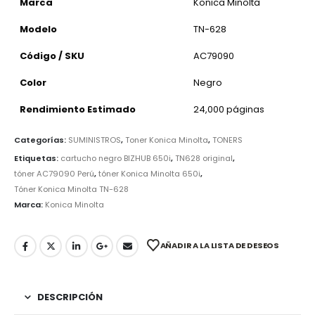
Marca
Konica Minolta
Modelo
TN-628
Código / SKU
AC79090
Color
Negro
Rendimiento Estimado
24,000 páginas
Categorías:
SUMINISTROS
,
Toner Konica Minolta
,
TONERS
Etiquetas:
cartucho negro BIZHUB 650i
,
TN628 original
,
tóner AC79090 Perú
,
tóner Konica Minolta 650i
,
Tóner Konica Minolta TN-628
Marca:
Konica Minolta
AÑADIR A LA LISTA DE DESEOS
DESCRIPCIÓN