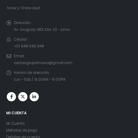
Toner y Tintas Gyd
Dirección::
Av. Uruguay 483, tda. 33 - Lima
Celular::
+51 949 049 948
Email:
ventasgrupomawa@gmail.com
Horario de atención:
Lun - Sáb / 9:00AM - 6:00PM
MI CUENTA
Mi Cuenta
Metodos de pago
Detalles de cuenta