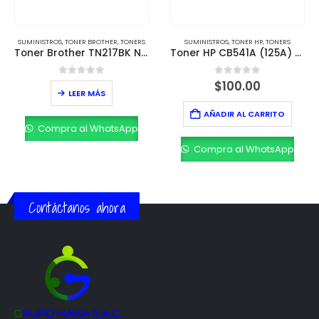
SUMINISTROS
,
TONER BROTHER
,
TONERS
SUMINISTROS
,
TONER HP
,
TONERS
Toner Brother TN217BK Negro – Rendimiento de 3,000 páginas
Toner HP CB541A (125A) Cian – Rendimiento 1,400 páginas
0
out of 5
0
out of 5
$
100.00
LEER MÁS
AÑADIR AL CARRITO
Compra al WhatsApp
Compra al WhatsApp
Contáctanos ahora