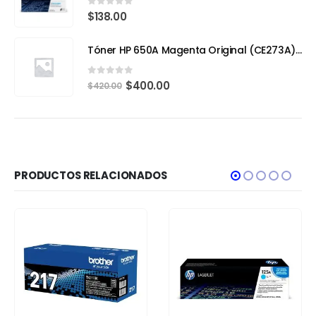
0
out of 5
$
138.00
Tóner HP 650A Magenta Original (CE273A) – Calidad Profesional y Rendimiento Superior
0
out of 5
$
400.00
$
420.00
PRODUCTOS RELACIONADOS