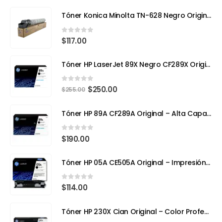
Tóner Konica Minolta TN-628 Negro Original – Compatible con Bizhub 650i (Rendimiento 24,000 páginas)
0
out of 5
$
117.00
Tóner HP LaserJet 89X Negro CF289X Original | Alto Rendimiento para Impresiones Profesionales
0
out of 5
$
250.00
$
255.00
Tóner HP 89A CF289A Original – Alta Capacidad para Impresoras Empresariales
0
out of 5
$
190.00
Tóner HP 05A CE505A Original – Impresión Profesional para tu HP LaserJet
0
out of 5
$
114.00
Tóner HP 230X Cian Original – Color Profesional y Máximo Rendimiento con Tecnología TerraJet