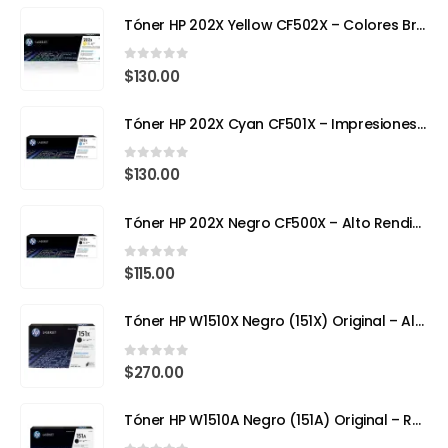
Tóner HP 202X Yellow CF502X – Colores Brillantes, Calidad Profesional
0
out of 5
$
130.00
Tóner HP 202X Cyan CF501X – Impresiones Vivas y de Alta Precisión
0
out of 5
$
130.00
Tóner HP 202X Negro CF500X – Alto Rendimiento para Impresoras Láser a Color
0
out of 5
$
115.00
Tóner HP W1510X Negro (151X) Original – Alto Rendimiento para HP LaserJet Pro
0
out of 5
$
270.00
Tóner HP W1510A Negro (151A) Original – Rendimiento Eficiente para tu HP LaserJet Pro 4103fdw