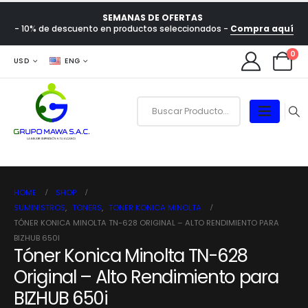
SEMANAS DE OFERTAS
- 10% de descuento en productos seleccionados -
Compra aquí
0
USD
ENG
HOME
SHOP
SUMINISTROS
,
TONERS
,
TONER KONICA MINOLTA
TÓNER KONICA MINOLTA TN-628 ORIGINAL – ALTO RENDIMIENTO PARA
BIZHUB 650I
Tóner Konica Minolta TN-628
Original – Alto Rendimiento para
BIZHUB 650i